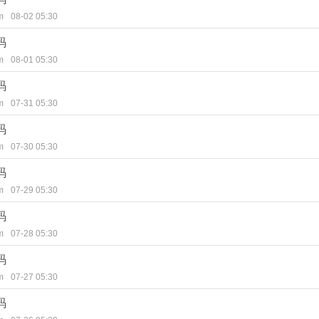
m
08-02 05:30
码
m
08-01 05:30
码
m
07-31 05:30
码
m
07-30 05:30
码
m
07-29 05:30
码
m
07-28 05:30
码
m
07-27 05:30
码