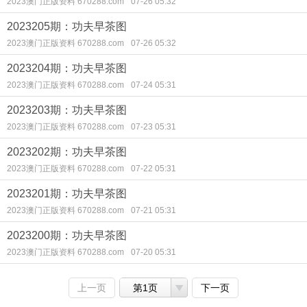
2023澳门正版资料 670288.com
07-26 05:32
2023205期：功夫早茶图
2023澳门正版资料 670288.com
07-26 05:32
2023204期：功夫早茶图
2023澳门正版资料 670288.com
07-24 05:31
2023203期：功夫早茶图
2023澳门正版资料 670288.com
07-23 05:31
2023202期：功夫早茶图
2023澳门正版资料 670288.com
07-22 05:31
2023201期：功夫早茶图
2023澳门正版资料 670288.com
07-21 05:31
2023200期：功夫早茶图
2023澳门正版资料 670288.com
07-20 05:31
上一页
第1页
下一页