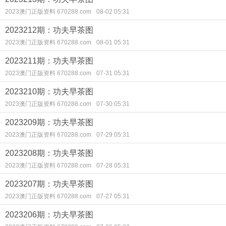
2023澳门正版资料 670288.com
08-02 05:31
2023212期：功夫早茶图
2023澳门正版资料 670288.com
08-01 05:31
2023211期：功夫早茶图
2023澳门正版资料 670288.com
07-31 05:31
2023210期：功夫早茶图
2023澳门正版资料 670288.com
07-30 05:31
2023209期：功夫早茶图
2023澳门正版资料 670288.com
07-29 05:31
2023208期：功夫早茶图
2023澳门正版资料 670288.com
07-28 05:31
2023207期：功夫早茶图
2023澳门正版资料 670288.com
07-27 05:31
2023206期：功夫早茶图