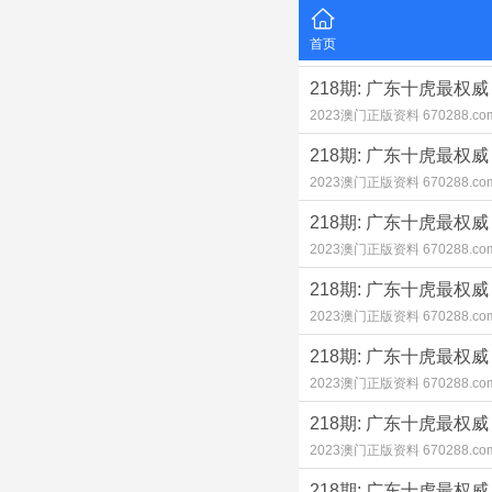
首页
218期: 广东十虎最
2023澳门正版资料 670288.co
218期: 广东十虎最
2023澳门正版资料 670288.co
218期: 广东十虎最
2023澳门正版资料 670288.co
218期: 广东十虎最
2023澳门正版资料 670288.co
218期: 广东十虎最
2023澳门正版资料 670288.co
218期: 广东十虎最
2023澳门正版资料 670288.co
218期: 广东十虎最