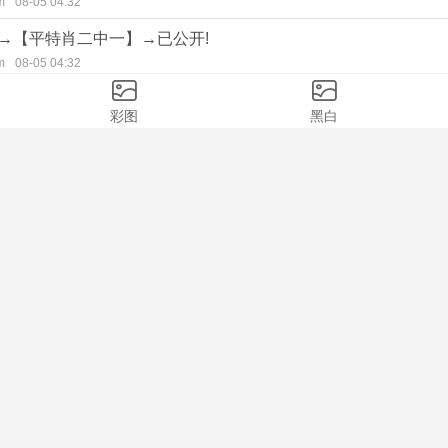
m
08-05 04:32
权威→【平特肖二中一】→已公开!
m
08-05 04:32
权威→【必中特码三头】→已公开!
彩图
黑白
m
08-05 04:32
权威→【必中合数单双】→已公开!
m
08-05 04:32
权威→【白姐绝杀三肖】→已公开!
m
08-05 04:32
权威→【白姐绝杀半波】→已公开!
m
08-05 04:32
权威→【绝杀特码一尾】→已公开!
m
08-05 04:32
上一页
第1页
下一页