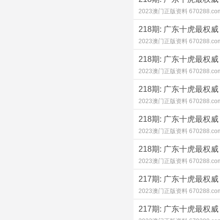
2023澳门正版资料 670288.co
218期: 广东十虎最
2023澳门正版资料 670288.co
218期: 广东十虎最
2023澳门正版资料 670288.co
218期: 广东十虎最
2023澳门正版资料 670288.co
218期: 广东十虎最
2023澳门正版资料 670288.co
218期: 广东十虎最
2023澳门正版资料 670288.co
217期: 广东十虎最
2023澳门正版资料 670288.co
217期: 广东十虎最