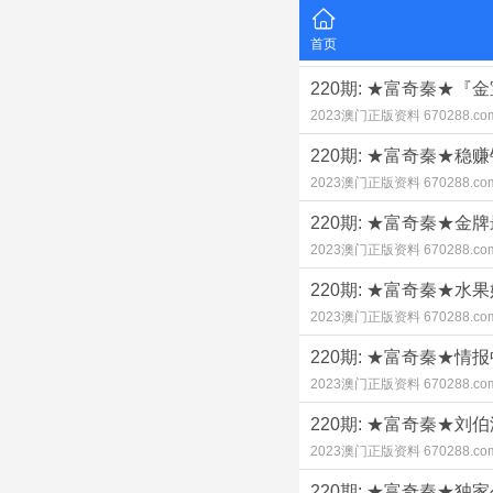
首页
220期: ★富奇秦★
2023澳门正版资料 670288.co
220期: ★富奇秦★稳
2023澳门正版资料 670288.co
220期: ★富奇秦★金
2023澳门正版资料 670288.co
220期: ★富奇秦★水
2023澳门正版资料 670288.co
220期: ★富奇秦★情
2023澳门正版资料 670288.co
220期: ★富奇秦★刘
2023澳门正版资料 670288.co
220期: ★富奇秦★独