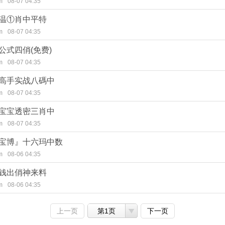
m
08-07 04:35
伯温①肖中平特
m
08-07 04:35
家公式四俏(免费)
m
08-07 04:35
宾高手实战八碼中
m
08-07 04:35
线宝宝透密三肖中
m
08-07 04:35
『金宝博』十六玛中数
m
08-06 04:35
赚钱出俏神来料
m
08-06 04:35
上一页
第1页
下一页