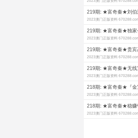
2023澳门正版资料 670288.co
219期: ★富奇秦★刘
2023澳门正版资料 670288.co
219期: ★富奇秦★独
2023澳门正版资料 670288.co
219期: ★富奇秦★贵
2023澳门正版资料 670288.co
219期: ★富奇秦★无
2023澳门正版资料 670288.co
218期: ★富奇秦★
2023澳门正版资料 670288.co
218期: ★富奇秦★稳
2023澳门正版资料 670288.co