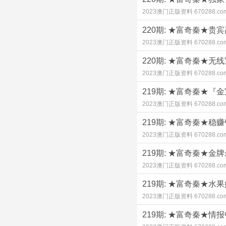
2023澳门正版资料 670288.co
220期: ★富奇秦★贵
2023澳门正版资料 670288.co
220期: ★富奇秦★无
2023澳门正版资料 670288.co
219期: ★富奇秦★
2023澳门正版资料 670288.co
219期: ★富奇秦★稳
2023澳门正版资料 670288.co
219期: ★富奇秦★金
2023澳门正版资料 670288.co
219期: ★富奇秦★水
2023澳门正版资料 670288.co
219期: ★富奇秦★情