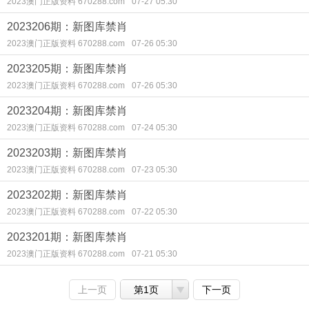
2023澳门正版资料 670288.com
07-27 05:30
2023206期：新图库禁肖
2023澳门正版资料 670288.com
07-26 05:30
2023205期：新图库禁肖
2023澳门正版资料 670288.com
07-26 05:30
2023204期：新图库禁肖
2023澳门正版资料 670288.com
07-24 05:30
2023203期：新图库禁肖
2023澳门正版资料 670288.com
07-23 05:30
2023202期：新图库禁肖
2023澳门正版资料 670288.com
07-22 05:30
2023201期：新图库禁肖
2023澳门正版资料 670288.com
07-21 05:30
上一页
第1页
下一页