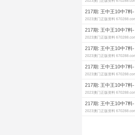
2023澳门正版资料 670288.co
217期: 王中王10中7
2023澳门正版资料 670288.co
217期: 王中王10中7
2023澳门正版资料 670288.co
217期: 王中王10中7
2023澳门正版资料 670288.co
217期: 王中王10中7
2023澳门正版资料 670288.co
217期: 王中王10中
2023澳门正版资料 670288.co
217期: 王中王10中
2023澳门正版资料 670288.co