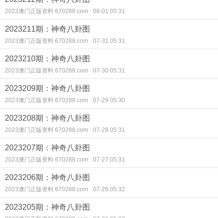
2023澳门正版资料 670288.com
08-01 05:31
2023211期：神奇八卦图
2023澳门正版资料 670288.com
07-31 05:31
2023210期：神奇八卦图
2023澳门正版资料 670288.com
07-30 05:31
2023209期：神奇八卦图
2023澳门正版资料 670288.com
07-29 05:30
2023208期：神奇八卦图
2023澳门正版资料 670288.com
07-28 05:31
2023207期：神奇八卦图
2023澳门正版资料 670288.com
07-27 05:31
2023206期：神奇八卦图
2023澳门正版资料 670288.com
07-26 05:32
2023205期：神奇八卦图