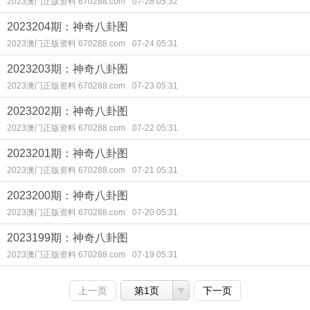
2023澳门正版资料 670288.com
07-26 05:32
2023204期：神奇八卦图
2023澳门正版资料 670288.com
07-24 05:31
2023203期：神奇八卦图
2023澳门正版资料 670288.com
07-23 05:31
2023202期：神奇八卦图
2023澳门正版资料 670288.com
07-22 05:31
2023201期：神奇八卦图
2023澳门正版资料 670288.com
07-21 05:31
2023200期：神奇八卦图
2023澳门正版资料 670288.com
07-20 05:31
2023199期：神奇八卦图
2023澳门正版资料 670288.com
07-19 05:31
上一页
第1页
下一页