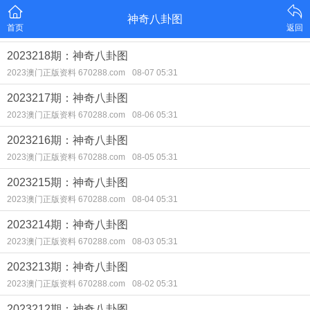
神奇八卦图
首页
返回
2023218期：神奇八卦图
2023澳门正版资料 670288.com
08-07 05:31
2023217期：神奇八卦图
2023澳门正版资料 670288.com
08-06 05:31
2023216期：神奇八卦图
2023澳门正版资料 670288.com
08-05 05:31
2023215期：神奇八卦图
2023澳门正版资料 670288.com
08-04 05:31
2023214期：神奇八卦图
2023澳门正版资料 670288.com
08-03 05:31
2023213期：神奇八卦图
2023澳门正版资料 670288.com
08-02 05:31
2023212期：神奇八卦图